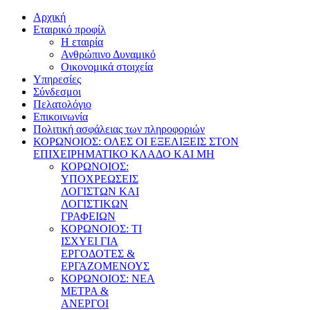
Αρχική
Εταιρικό προφίλ
Η εταιρία
Ανθρώπινο Δυναμικό
Οικονομικά στοιχεία
Υπηρεσίες
Σύνδεσμοι
Πελατολόγιο
Επικοινωνία
Πολιτική ασφάλειας των πληροφοριών
ΚΟΡΩΝΟΙΟΣ: ΟΛΕΣ ΟΙ ΕΞΕΛΙΞΕΙΣ ΣΤΟΝ
ΕΠΙΧΕΙΡΗΜΑΤΙΚΟ ΚΛΑΔΟ ΚΑΙ ΜΗ
ΚΟΡΩΝΟΙΟΣ:
ΥΠΟΧΡΕΩΣΕΙΣ
ΛΟΓΙΣΤΩΝ ΚΑΙ
ΛΟΓΙΣΤΙΚΩΝ
ΓΡΑΦΕΙΩΝ
ΚΟΡΩΝΟΙΟΣ: ΤΙ
ΙΣΧΥΕΙ ΓΙΑ
ΕΡΓΟΔΟΤΕΣ &
ΕΡΓΑΖΟΜΕΝΟΥΣ
ΚΟΡΩΝΟΙΟΣ: ΝΕΑ
ΜΕΤΡΑ &
ΑΝΕΡΓΟΙ