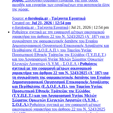
χώρας.
Συλλογική σύμβαση εργασίας για τους όρους
αμοιβής και εργασίας των εργαζομένων στα αρτοποιεία όλης
της χώρας.
Source:
e-forologia.gr - Τρέχοντα Εργατικά
Created on:
Jul 21, 2026 | 12:54 pm
e-forologia.gr - Τρέχοντα Εργατικά
|
Jul 21, 2026 | 12:54 pm
Ρυθμίσεις σχετικά με την εφαρμογή μέτρων οικονομικού
χαρακτήρα του άρθρου 22 του N. 5243/2025 (Α΄ 187) για τη
συγκράτηση της φαρμακευτικής δαπάνης του Ενιαίου
Δημοσιογραφικού Οργανισμού Επικουρικής Ασφάλισης και
Περίθαλψης (Ε.Δ.Ο.Ε.Α.Π.), του Ταμείου Υγείας
Προσωπικού Εθνικής Τράπεζας της Ελλάδος (Τ.Υ.Π.Ε.Τ.)
και του Λογαριασμού Υγείας Μελών Σώματος Ορκωτών
Ελεγκτών Λογιστών (Λ.Υ.Μ. - Σ.Ο.Ε.Λ.)
Ρυθμίσεις
σχετικά με την εφαρμογή μέτρων οικονομικού
χαρακτήρα του άρθρου 22 του N. 5243/2025 (Α΄ 187) για
τη συγκράτηση της φαρμακευτικής δαπάνης του Ενιαίου
Δημοσιογραφικού Οργανισμού Επικουρικής Ασφάλισης
και Περίθαλψης (Ε.Δ.Ο.Ε.Α.Π.), του Ταμείου Υγείας
Προσωπικού Εθνικής Τράπεζας της Ελλάδος
(Τ.Υ.Π.Ε.Τ.) και του Λογαριασμού Υγείας Μελών
Σώματος Ορκωτών Ελεγκτών Λογιστών (Λ.Υ.Μ. -
Σ.Ο.Ε.Λ.)
Ρυθμίσεις σχετικά με την εφαρμογή μέτρων
οικονομικού χαρακτήρα του άρθρου 22 του N. 5243/2025