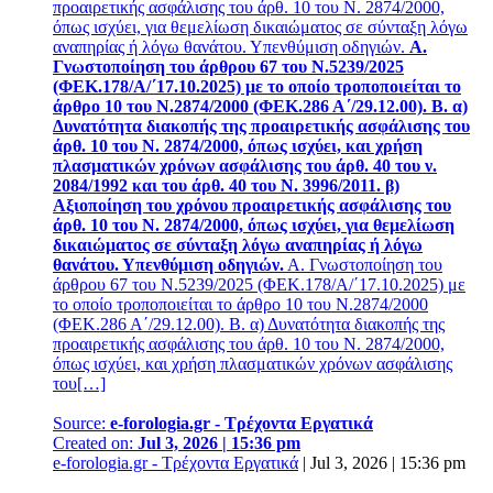
προαιρετικής ασφάλισης του άρθ. 10 του Ν. 2874/2000,
όπως ισχύει, για θεμελίωση δικαιώματος σε σύνταξη λόγω
αναπηρίας ή λόγω θανάτου. Υπενθύμιση οδηγιών.
Α.
Γνωστοποίηση του άρθρου 67 του Ν.5239/2025
(ΦΕΚ.178/Α/΄17.10.2025) με το οποίο τροποποιείται το
άρθρο 10 του Ν.2874/2000 (ΦΕΚ.286 Α΄/29.12.00). Β. α)
Δυνατότητα διακοπής της προαιρετικής ασφάλισης του
άρθ. 10 του Ν. 2874/2000, όπως ισχύει, και χρήση
πλασματικών χρόνων ασφάλισης του άρθ. 40 του ν.
2084/1992 και του άρθ. 40 του Ν. 3996/2011. β)
Αξιοποίηση του χρόνου προαιρετικής ασφάλισης του
άρθ. 10 του Ν. 2874/2000, όπως ισχύει, για θεμελίωση
δικαιώματος σε σύνταξη λόγω αναπηρίας ή λόγω
θανάτου. Υπενθύμιση οδηγιών.
Α. Γνωστοποίηση του
άρθρου 67 του Ν.5239/2025 (ΦΕΚ.178/Α/΄17.10.2025) με
το οποίο τροποποιείται το άρθρο 10 του Ν.2874/2000
(ΦΕΚ.286 Α΄/29.12.00). Β. α) Δυνατότητα διακοπής της
προαιρετικής ασφάλισης του άρθ. 10 του Ν. 2874/2000,
όπως ισχύει, και χρήση πλασματικών χρόνων ασφάλισης
του[…]
Source:
e-forologia.gr - Τρέχοντα Εργατικά
Created on:
Jul 3, 2026 | 15:36 pm
e-forologia.gr - Τρέχοντα Εργατικά
|
Jul 3, 2026 | 15:36 pm