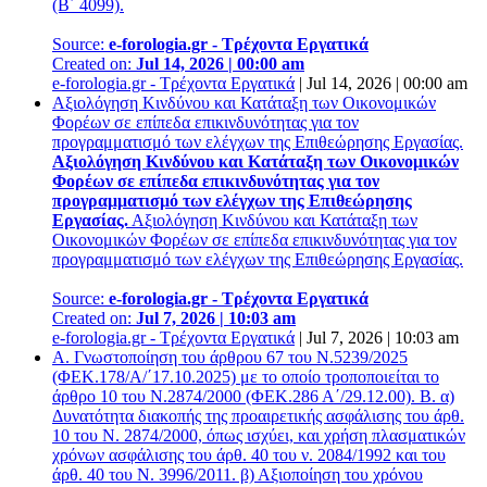
(Β΄ 4099).
Source:
e-forologia.gr - Τρέχοντα Εργατικά
Created on:
Jul 14, 2026 | 00:00 am
e-forologia.gr - Τρέχοντα Εργατικά
|
Jul 14, 2026 | 00:00 am
Αξιολόγηση Κινδύνου και Κατάταξη των Οικονομικών
Φορέων σε επίπεδα επικινδυνότητας για τον
προγραμματισμό των ελέγχων της Επιθεώρησης Εργασίας.
Αξιολόγηση Κινδύνου και Κατάταξη των Οικονομικών
Φορέων σε επίπεδα επικινδυνότητας για τον
προγραμματισμό των ελέγχων της Επιθεώρησης
Εργασίας.
Αξιολόγηση Κινδύνου και Κατάταξη των
Οικονομικών Φορέων σε επίπεδα επικινδυνότητας για τον
προγραμματισμό των ελέγχων της Επιθεώρησης Εργασίας.
Source:
e-forologia.gr - Τρέχοντα Εργατικά
Created on:
Jul 7, 2026 | 10:03 am
e-forologia.gr - Τρέχοντα Εργατικά
|
Jul 7, 2026 | 10:03 am
Α. Γνωστοποίηση του άρθρου 67 του Ν.5239/2025
(ΦΕΚ.178/Α/΄17.10.2025) με το οποίο τροποποιείται το
άρθρο 10 του Ν.2874/2000 (ΦΕΚ.286 Α΄/29.12.00). Β. α)
Δυνατότητα διακοπής της προαιρετικής ασφάλισης του άρθ.
10 του Ν. 2874/2000, όπως ισχύει, και χρήση πλασματικών
χρόνων ασφάλισης του άρθ. 40 του ν. 2084/1992 και του
άρθ. 40 του Ν. 3996/2011. β) Αξιοποίηση του χρόνου