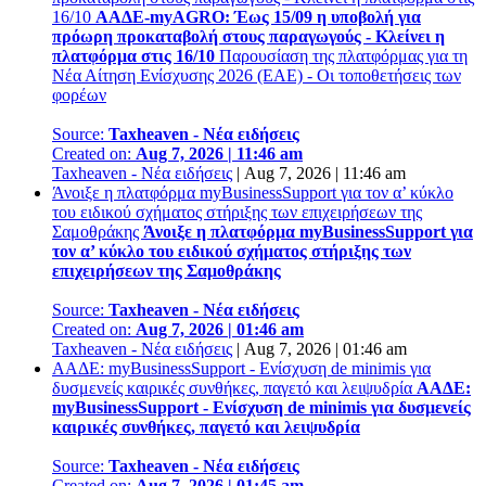
16/10
ΑΑΔΕ-myAGRO: Έως 15/09 η υποβολή για
πρόωρη προκαταβολή στους παραγωγούς - Κλείνει η
πλατφόρμα στις 16/10
Παρουσίαση της πλατφόρμας για τη
Νέα Αίτηση Ενίσχυσης 2026 (ΕΑΕ) - Οι τοποθετήσεις των
φορέων
Source:
Taxheaven - Νέα ειδήσεις
Created on:
Aug 7, 2026 | 11:46 am
Taxheaven - Νέα ειδήσεις
|
Aug 7, 2026 | 11:46 am
Άνοιξε η πλατφόρμα myBusinessSupport για τον α’ κύκλο
του ειδικού σχήματος στήριξης των επιχειρήσεων της
Σαμοθράκης
Άνοιξε η πλατφόρμα myBusinessSupport για
τον α’ κύκλο του ειδικού σχήματος στήριξης των
επιχειρήσεων της Σαμοθράκης
Source:
Taxheaven - Νέα ειδήσεις
Created on:
Aug 7, 2026 | 01:46 am
Taxheaven - Νέα ειδήσεις
|
Aug 7, 2026 | 01:46 am
ΑΑΔΕ: myBusinessSupport - Ενίσχυση de minimis για
δυσμενείς καιρικές συνθήκες, παγετό και λειψυδρία
ΑΑΔΕ:
myBusinessSupport - Ενίσχυση de minimis για δυσμενείς
καιρικές συνθήκες, παγετό και λειψυδρία
Source:
Taxheaven - Νέα ειδήσεις
Created on:
Aug 7, 2026 | 01:45 am