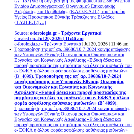
(Α΄ 187) για τη συγκράτηση της φαρμακευτικής δαπάνης του
Ενιαίου Δημοσιογραφικού Οργανισμού Επικουρικής
Ασφάλισης και Περίθαλψης (Ε.Δ.Ο.Ε.Α.Π.), του Ταμείου
Υγείας Προσωπικού Εθνικής Τράπεζας της Ελλάδος
(Τ.Υ.Π.Ε.Τ.)[…]
Source:
e-forologia.gr - Τρέχοντα Εργατικά
Created on:
Jul 20, 2026 | 11:46 am
e-forologia.gr - Τρέχοντα Εργατικά
|
Jul 20, 2026 | 11:46 am
Τροποποίηση της υπ΄ αρ. 39686/10-7-2024 κοινής απόφασης
των Υπουργών Εθνικής Οικονομίας και Οικονομικών και
Εργασίας και Κοινωνικής Ασφάλισης «Ειδική άδεια και
παροχή προστασίας της μητρότητας για όλες τις μισθωτές του
e- ΕΦΚΑ ή άλλου φορέα ασφάλισης ασθένειας μισθωτών»
(Β΄ 4099).
Τροποποίηση της υπ΄ αρ. 39686/10-7-2024
κοινής απόφασης των Υπουργών Εθνικής Οικονομίας
και Οικονομικών και Εργασίας και Κοινωνικής
Ασφάλισης «Ειδική άδεια και παροχή προστασίας της
μητρότητας για όλες τις μισθωτές του e- ΕΦΚΑ ή άλλου
φορέα ασφάλισης ασθένειας μισθωτών» (Β΄ 4099).
Τροποποίηση της υπ΄ αρ. 39686/10-7-2024 κοινής απόφασης
των Υπουργών Εθνικής Οικονομίας και Οικονομικών και
Εργασίας και Κοινωνικής Ασφάλισης «Ειδική άδεια και
παροχή προστασίας της μητρότητας για όλες τις μισθωτές του
e- ΕΦΚΑ ή άλλου φορέα ασφάλισης ασθένειας μισθωτών»