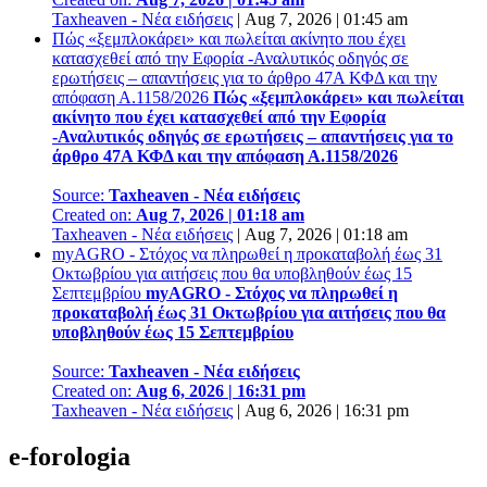
Taxheaven - Νέα ειδήσεις
|
Aug 7, 2026 | 01:45 am
Πώς «ξεμπλοκάρει» και πωλείται ακίνητο που έχει
κατασχεθεί από την Εφορία -Αναλυτικός οδηγός σε
ερωτήσεις – απαντήσεις για το άρθρο 47Α ΚΦΔ και την
απόφαση Α.1158/2026
Πώς «ξεμπλοκάρει» και πωλείται
ακίνητο που έχει κατασχεθεί από την Εφορία
-Αναλυτικός οδηγός σε ερωτήσεις – απαντήσεις για το
άρθρο 47Α ΚΦΔ και την απόφαση Α.1158/2026
Source:
Taxheaven - Νέα ειδήσεις
Created on:
Aug 7, 2026 | 01:18 am
Taxheaven - Νέα ειδήσεις
|
Aug 7, 2026 | 01:18 am
myAGRO - Στόχος να πληρωθεί η προκαταβολή έως 31
Οκτωβρίου για αιτήσεις που θα υποβληθούν έως 15
Σεπτεμβρίου
myAGRO - Στόχος να πληρωθεί η
προκαταβολή έως 31 Οκτωβρίου για αιτήσεις που θα
υποβληθούν έως 15 Σεπτεμβρίου
Source:
Taxheaven - Νέα ειδήσεις
Created on:
Aug 6, 2026 | 16:31 pm
Taxheaven - Νέα ειδήσεις
|
Aug 6, 2026 | 16:31 pm
e-forologia