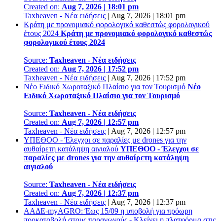
Created on:
Aug 7, 2026 | 18:01 pm
Taxheaven - Νέα ειδήσεις
|
Aug 7, 2026 | 18:01 pm
Κράτη με προνομιακό φορολογικό καθεστώς φορολογικού
έτους 2024
Κράτη με προνομιακό φορολογικό καθεστώς
φορολογικού έτους 2024
Source:
Taxheaven - Νέα ειδήσεις
Created on:
Aug 7, 2026 | 17:52 pm
Taxheaven - Νέα ειδήσεις
|
Aug 7, 2026 | 17:52 pm
Νέο Ειδικό Χωροταξικό Πλαίσιο για τον Τουρισμό
Νέο
Ειδικό Χωροταξικό Πλαίσιο για τον Τουρισμό
Source:
Taxheaven - Νέα ειδήσεις
Created on:
Aug 7, 2026 | 12:57 pm
Taxheaven - Νέα ειδήσεις
|
Aug 7, 2026 | 12:57 pm
ΥΠΕΘΟΟ - Έλεγχοι σε παραλίες με drones για την
αυθαίρετη κατάληψη αιγιαλού
ΥΠΕΘΟΟ - Έλεγχοι σε
παραλίες με drones για την αυθαίρετη κατάληψη
αιγιαλού
Source:
Taxheaven - Νέα ειδήσεις
Created on:
Aug 7, 2026 | 12:37 pm
Taxheaven - Νέα ειδήσεις
|
Aug 7, 2026 | 12:37 pm
ΑΑΔΕ-myAGRO: Έως 15/09 η υποβολή για πρόωρη
προκαταβολή στους παραγωγούς - Κλείνει η πλατφόρμα στις