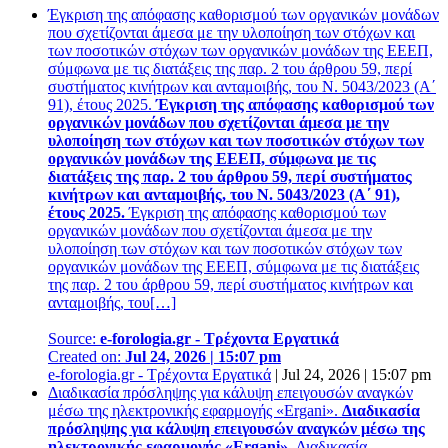
Έγκριση της απόφασης καθορισμού των οργανικών μονάδων
που σχετίζονται άμεσα με την υλοποίηση των στόχων και
των ποσοτικών στόχων των οργανικών μονάδων της ΕΕΕΠ,
σύμφωνα με τις διατάξεις της παρ. 2 του άρθρου 59, περί
συστήματος κινήτρων και ανταμοιβής, του Ν. 5043/2023 (Α΄
91), έτους 2025.
Έγκριση της απόφασης καθορισμού των
οργανικών μονάδων που σχετίζονται άμεσα με την
υλοποίηση των στόχων και των ποσοτικών στόχων των
οργανικών μονάδων της ΕΕΕΠ, σύμφωνα με τις
διατάξεις της παρ. 2 του άρθρου 59, περί συστήματος
κινήτρων και ανταμοιβής, του Ν. 5043/2023 (Α΄ 91),
έτους 2025.
Έγκριση της απόφασης καθορισμού των
οργανικών μονάδων που σχετίζονται άμεσα με την
υλοποίηση των στόχων και των ποσοτικών στόχων των
οργανικών μονάδων της ΕΕΕΠ, σύμφωνα με τις διατάξεις
της παρ. 2 του άρθρου 59, περί συστήματος κινήτρων και
ανταμοιβής, του[…]
Source:
e-forologia.gr - Τρέχοντα Εργατικά
Created on:
Jul 24, 2026 | 15:07 pm
e-forologia.gr - Τρέχοντα Εργατικά
|
Jul 24, 2026 | 15:07 pm
Διαδικασία πρόσληψης για κάλυψη επειγουσών αναγκών
μέσω της ηλεκτρονικής εφαρμογής «Ergani».
Διαδικασία
πρόσληψης για κάλυψη επειγουσών αναγκών μέσω της
ηλεκτρονικής εφαρμογής «Ergani».
Διαδικασία