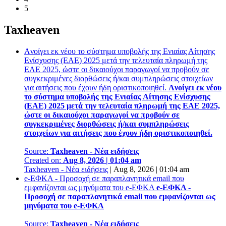
5
Taxheaven
Aνοίγει εκ νέου το σύστημα υποβολής της Ενιαίας Αίτησης
Ενίσχυσης (ΕΑΕ) 2025 μετά την τελευταία πληρωμή της
ΕΑΕ 2025, ώστε οι δικαιούχοι παραγωγοί να προβούν σε
συγκεκριμένες διορθώσεις ή/και συμπληρώσεις στοιχείων
για αιτήσεις που έχουν ήδη οριστικοποιηθεί.
Aνοίγει εκ νέου
το σύστημα υποβολής της Ενιαίας Αίτησης Ενίσχυσης
(ΕΑΕ) 2025 μετά την τελευταία πληρωμή της ΕΑΕ 2025,
ώστε οι δικαιούχοι παραγωγοί να προβούν σε
συγκεκριμένες διορθώσεις ή/και συμπληρώσεις
στοιχείων για αιτήσεις που έχουν ήδη οριστικοποιηθεί.
Source:
Taxheaven - Νέα ειδήσεις
Created on:
Aug 8, 2026 | 01:04 am
Taxheaven - Νέα ειδήσεις
|
Aug 8, 2026 | 01:04 am
e‑ΕΦΚΑ - Προσοχή σε παραπλανητικά email που
εμφανίζονται ως μηνύματα του e-ΕΦΚΑ
e‑ΕΦΚΑ -
Προσοχή σε παραπλανητικά email που εμφανίζονται ως
μηνύματα του e-ΕΦΚΑ
Source:
Taxheaven - Νέα ειδήσεις